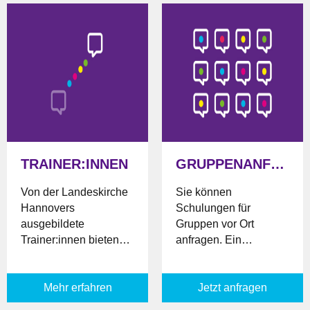
TRAINER:INNEN
GRUPPENANFRAGE
Von der Landeskirche
Sie können
Hannovers
Schulungen für
ausgebildete
Gruppen vor Ort
Trainer:innen bieten
anfragen. Ein
Ihnen Schulungen und
Trainer/eine Trainerin
Updates vor Ort an.
wird sich mit Ihnen in
Mehr erfahren
Verbindung setzen.
Jetzt anfragen